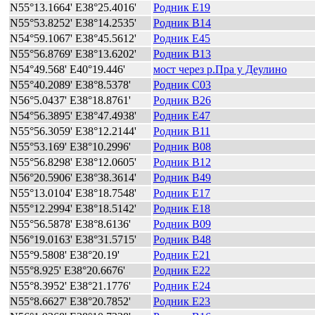
N55°13.1664' E38°25.4016'
Родник E19
N55°53.8252' E38°14.2535'
Родник B14
N54°59.1067' E38°45.5612'
Родник E45
N55°56.8769' E38°13.6202'
Родник B13
N54°49.568' E40°19.446'
мост через р.Пра у Деулино
N55°40.2089' E38°8.5378'
Родник C03
N56°5.0437' E38°18.8761'
Родник B26
N54°56.3895' E38°47.4938'
Родник E47
N55°56.3059' E38°12.2144'
Родник B11
N55°53.169' E38°10.2996'
Родник B08
N55°56.8298' E38°12.0605'
Родник B12
N56°20.5906' E38°38.3614'
Родник B49
N55°13.0104' E38°18.7548'
Родник E17
N55°12.2994' E38°18.5142'
Родник E18
N55°56.5878' E38°8.6136'
Родник B09
N56°19.0163' E38°31.5715'
Родник B48
N55°9.5808' E38°20.19'
Родник E21
N55°8.925' E38°20.6676'
Родник E22
N55°8.3952' E38°21.1776'
Родник E24
N55°8.6627' E38°20.7852'
Родник E23