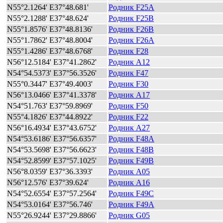
N55°2.1264' E37°48.681'
Родник F25A
N55°2.1288' E37°48.624'
Родник F25B
N55°1.8576' E37°48.8136'
Родник F26B
N55°1.7862' E37°48.8004'
Родник F26A
N55°1.4286' E37°48.6768'
Родник F28
N56°12.5184' E37°41.2862'
Родник A12
N54°54.5373' E37°56.3526'
Родник F47
N55°0.3447' E37°49.4003'
Родник F30
N56°13.0466' E37°41.3378'
Родник A17
N54°51.763' E37°59.8969'
Родник F50
N55°4.1826' E37°44.8922'
Родник F22
N56°16.4934' E37°43.6752'
Родник A27
N54°53.6186' E37°56.6357'
Родник F48A
N54°53.5698' E37°56.6623'
Родник F48B
N54°52.8599' E37°57.1025'
Родник F49B
N56°8.0359' E37°36.3393'
Родник A05
N56°12.576' E37°39.624'
Родник A16
N54°52.6554' E37°57.2564'
Родник F49C
N54°53.0164' E37°56.746'
Родник F49A
N55°26.9244' E37°29.8866'
Родник G05