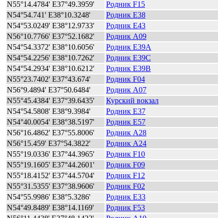
N55°14.4784' E37°49.3959'
Родник F15
N54°54.741' E38°10.3248'
Родник E38
N54°53.0249' E38°12.9733'
Родник E43
N56°10.7766' E37°52.1682'
Родник A09
N54°54.3372' E38°10.6056'
Родник E39A
N54°54.2256' E38°10.7262'
Родник E39C
N54°54.2934' E38°10.6212'
Родник E39B
N55°23.7402' E37°43.674'
Родник F04
N56°9.4894' E37°50.6484'
Родник A07
N55°45.4384' E37°39.6435'
Курский вокзал
N54°54.5808' E38°9.3984'
Родник E37
N54°40.0054' E38°38.5197'
Родник E57
N56°16.4862' E37°55.8006'
Родник A28
N56°15.459' E37°54.3822'
Родник A24
N55°19.0336' E37°44.3965'
Родник F10
N55°19.1605' E37°44.2601'
Родник F09
N55°18.4152' E37°44.5704'
Родник F12
N55°31.5355' E37°38.9606'
Родник F02
N54°55.9986' E38°5.3286'
Родник E33
N54°49.8489' E38°14.1169'
Родник F53