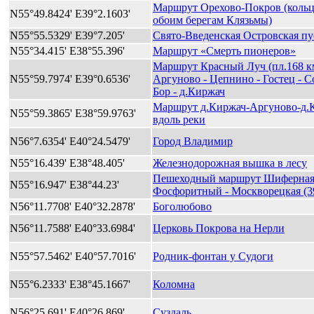
Маршрут Орехово-Покров (кольц
N55°49.8424' E39°2.1603'
обоим берегам Клязьмы)
N55°55.5329' E39°7.205'
Свято-Введенская Островская п
N55°34.415' E38°55.396'
Маршрут «Смерть пионеров»
Маршрут Красный Луч (пл.168 км
N55°59.7974' E39°0.6536'
Аргуново - Цепнино - Гостец - 
Бор - д.Киржач
Маршрут д.Киржач-Аргуново-д.
N55°59.3865' E38°59.9763'
вдоль реки
N56°7.6354' E40°24.5479'
Город Владимир
N55°16.439' E38°48.405'
Железнодорожная вышка в лесу
Пешеходный маршрут Шиферная
N55°16.947' E38°44.23'
Фосфоритный - Москворецкая (3
N56°11.7708' E40°32.2878'
Боголюбово
N56°11.7588' E40°33.6984'
Церковь Покрова на Нерли
N55°57.5462' E40°57.7016'
Родник-фонтан у Судоги
N55°6.2333' E38°45.1667'
Коломна
N56°25.691' E40°26.869'
Суздаль