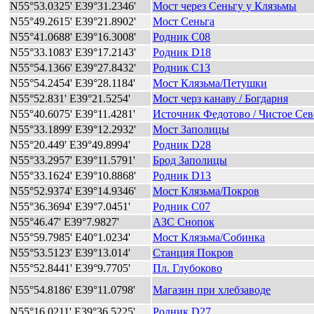
N55°53.0325' E39°31.2346'
Мост через Сеньгу у Клязьмы
N55°49.2615' E39°21.8902'
Мост Сеньга
N55°41.0688' E39°16.3008'
Родник C08
N55°33.1083' E39°17.2143'
Родник D18
N55°54.1366' E39°27.8432'
Родник C13
N55°54.2454' E39°28.1184'
Мост Клязьма/Петушки
N55°52.831' E39°21.5254'
Мост черз канаву / Богдарня
N55°40.6075' E39°11.4281'
Источник Федотово / Чистое Сев
N55°33.1899' E39°12.2932'
Мост Заполицы
N55°20.449' E39°49.8994'
Родник D28
N55°33.2957' E39°11.5791'
Брод Заполицы
N55°33.1624' E39°10.8868'
Родник D13
N55°52.9374' E39°14.9346'
Мост Клязьма/Покров
N55°36.3694' E39°7.0451'
Родник C07
N55°46.47' E39°7.9827'
АЗС Снопок
N55°59.7985' E40°1.0234'
Мост Клязьма/Собинка
N55°53.5123' E39°13.014'
Станция Покров
N55°52.8441' E39°9.7705'
Пл. Глубоково
N55°54.8186' E39°11.0798'
Магазин при хлебзаводе
N55°16.0211' E39°36.5225'
Родник D27