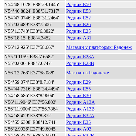
N54°48.1628' E38°29.1445'
Родник E50
N54°46.8824' E38°31.7317'
Родник E53
N54°47.0746' E38°31.2464'
Родник E52
N55°0.6489' E38°7.506'
Родник E26
N55°1.3748' E38°6.3822'
Родник E25
N56°18.15' E38°4.3452'
Родник A31
N56°12.925' E37°58.667'
Магазин у платформы Радонеж
N55°0.1159' E38°7.6582'
Родник E28A
N55°0.006' E38°7.6747'
Родник E28B
N56°12.768' E37°58.088'
Магазин в Радонеже
N54°59.074' E38°8.7184'
Родник E29
N54°44.7316' E38°34.4494'
Родник E55
N54°58.686' E38°8.9604'
Родник E30
N56°11.9046' E37°56.802'
Родник A13A
N56°11.9004' E37°56.7864'
Родник A13B
N54°58.459' E38°8.872'
Родник E32A
N54°55.6308' E38°12.741'
Родник E35
N56°2.9936' E37°49.6045'
Родник A03
N54°58.3725' E38°8.6921'
Родник E32B