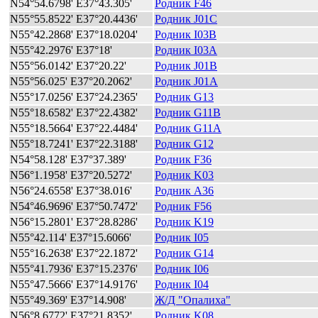
N54°54.6798' E37°43.305'
Родник F46
N55°55.8522' E37°20.4436'
Родник J01C
N55°42.2868' E37°18.0204'
Родник I03B
N55°42.2976' E37°18'
Родник I03A
N55°56.0142' E37°20.22'
Родник J01B
N55°56.025' E37°20.2062'
Родник J01A
N55°17.0256' E37°24.2365'
Родник G13
N55°18.6582' E37°22.4382'
Родник G11B
N55°18.5664' E37°22.4484'
Родник G11A
N55°18.7241' E37°22.3188'
Родник G12
N54°58.128' E37°37.389'
Родник F36
N56°1.1958' E37°20.5272'
Родник K03
N56°24.6558' E37°38.016'
Родник A36
N54°46.9696' E37°50.7472'
Родник F56
N56°15.2801' E37°28.8286'
Родник K19
N55°42.114' E37°15.6066'
Родник I05
N55°16.2638' E37°22.1872'
Родник G14
N55°41.7936' E37°15.2376'
Родник I06
N55°47.5666' E37°14.9176'
Родник I04
N55°49.369' E37°14.908'
Ж/Д "Опалиха"
N56°8.6772' E37°21.8352'
Родник K08