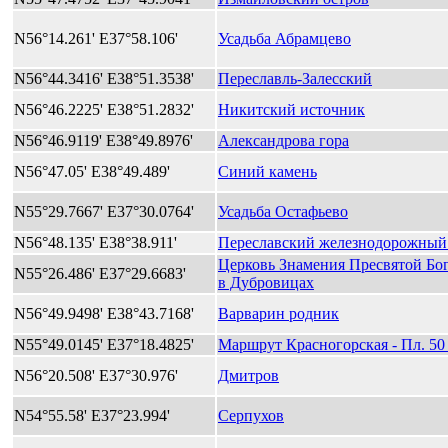
N56°14.261' E37°58.106'
Усадьба Абрамцево
N56°44.3416' E38°51.3538'
Переславль-Залесский
N56°46.2225' E38°51.2832'
Никитский источник
N56°46.9119' E38°49.8976'
Александрова гора
N56°47.05' E38°49.489'
Синий камень
N55°29.7667' E37°30.0764'
Усадьба Остафьево
N56°48.135' E38°38.911'
Переславский железнодорожный
Церковь Знамения Пресвятой Бо
N55°26.486' E37°29.6683'
в Дубровицах
N56°49.9498' E38°43.7168'
Варварин родник
N55°49.0145' E37°18.4825'
Маршрут Красногорская - Пл. 50
N56°20.508' E37°30.976'
Дмитров
N54°55.58' E37°23.994'
Серпухов