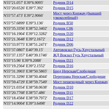
N55°21.057' E39°6.9095'
Родник D14
N55°20.6526' E39°7.392'
Родник D15
Мост через Киржач (бывший
N55°57.473' E39°2.9066'
узкоколейный)
N55°57.6899' E39°3.136'
Родник B50
N55°35.3356' E38°52.3402'
Родник C06
N55°16.1904' E39°12.3282'
Родник D20
N55°21.3648' E39°2.1672'
Родник D12
N55°33.9775' E38°51.2471'
Родник D06
N55°37.0807' E40°39.15'
Автовокзал Гусь-Хрустальный
N55°37.1357' E40°39.1746'
ЖД Вокзал Гусь Хрустальный
N55°15.96' E39°9.2088'
Родник D21
N55°19.2564' E39°2.1552'
Родник D16
N55°31.3903' E38°50.5865'
Брод Нерская/Слободище
N55°31.3296' E38°50.4044'
Переправа Нерская/Слободище
N55°59.4729' E38°59.7549'
Мост пешеходный через Киржач
N55°21.0354' E38°58.0638'
Родник D10
N55°20.7768' E38°57.486'
Родник D11
N55°18.4584' E38°59.7972'
Родник D17
N55°14.9004' E39°3.6498'
Родник D22