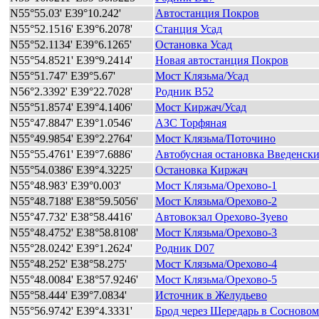
N55°55.03' E39°10.242'
Автостанция Покров
N55°52.1516' E39°6.2078'
Станция Усад
N55°52.1134' E39°6.1265'
Остановка Усад
N55°54.8521' E39°9.2414'
Новая автостанция Покров
N55°51.747' E39°5.67'
Мост Клязьма/Усад
N56°2.3392' E39°22.7028'
Родник B52
N55°51.8574' E39°4.1406'
Мост Киржач/Усад
N55°47.8847' E39°1.0546'
АЗС Торфяная
N55°49.9854' E39°2.2764'
Мост Клязьма/Поточино
N55°55.4761' E39°7.6886'
Автобусная остановка Введенск
N55°54.0386' E39°4.3225'
Остановка Киржач
N55°48.983' E39°0.003'
Мост Клязьма/Орехово-1
N55°48.7188' E38°59.5056'
Мост Клязьма/Орехово-2
N55°47.732' E38°58.4416'
Автовокзал Орехово-Зуево
N55°48.4752' E38°58.8108'
Мост Клязьма/Орехово-3
N55°28.0242' E39°1.2624'
Родник D07
N55°48.252' E38°58.275'
Мост Клязьма/Орехово-4
N55°48.0084' E38°57.9246'
Мост Клязьма/Орехово-5
N55°58.444' E39°7.0834'
Источник в Желудьево
N55°56.9742' E39°4.3331'
Брод через Шередарь в Сосновом