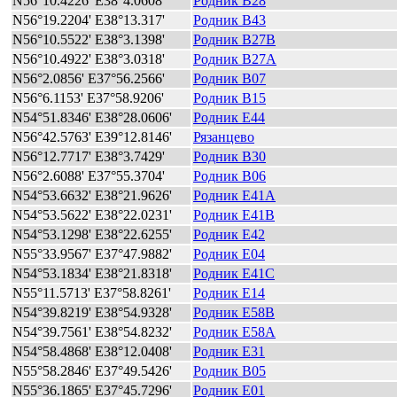
N56°10.4226' E38°4.0608'
Родник B28
N56°19.2204' E38°13.317'
Родник B43
N56°10.5522' E38°3.1398'
Родник B27B
N56°10.4922' E38°3.0318'
Родник B27A
N56°2.0856' E37°56.2566'
Родник B07
N56°6.1153' E37°58.9206'
Родник B15
N54°51.8346' E38°28.0606'
Родник E44
N56°42.5763' E39°12.8146'
Рязанцево
N56°12.7717' E38°3.7429'
Родник B30
N56°2.6088' E37°55.3704'
Родник B06
N54°53.6632' E38°21.9626'
Родник E41A
N54°53.5622' E38°22.0231'
Родник E41B
N54°53.1298' E38°22.6255'
Родник E42
N55°33.9567' E37°47.9882'
Родник E04
N54°53.1834' E38°21.8318'
Родник E41C
N55°11.5713' E37°58.8261'
Родник E14
N54°39.8219' E38°54.9328'
Родник E58B
N54°39.7561' E38°54.8232'
Родник E58A
N54°58.4868' E38°12.0408'
Родник E31
N55°58.2846' E37°49.5426'
Родник B05
N55°36.1865' E37°45.7296'
Родник E01