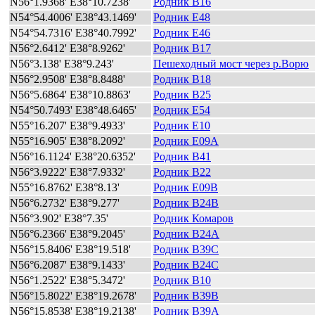
N56°1.9368' E38°10.7238'
Родник B16
N54°54.4006' E38°43.1469'
Родник E48
N54°54.7316' E38°40.7992'
Родник E46
N56°2.6412' E38°8.9262'
Родник B17
N56°3.138' E38°9.243'
Пешеходный мост через р.Ворю
N56°2.9508' E38°8.8488'
Родник B18
N56°5.6864' E38°10.8863'
Родник B25
N54°50.7493' E38°48.6465'
Родник E54
N55°16.207' E38°9.4933'
Родник E10
N55°16.905' E38°8.2092'
Родник E09A
N56°16.1124' E38°20.6352'
Родник B41
N56°3.9222' E38°7.9332'
Родник B22
N55°16.8762' E38°8.13'
Родник E09B
N56°6.2732' E38°9.277'
Родник B24B
N56°3.902' E38°7.35'
Родник Комаров
N56°6.2366' E38°9.2045'
Родник B24A
N56°15.8406' E38°19.518'
Родник B39C
N56°6.2087' E38°9.1433'
Родник B24C
N56°1.2522' E38°5.3472'
Родник B10
N56°15.8022' E38°19.2678'
Родник B39B
N56°15.8538' E38°19.2138'
Родник B39A