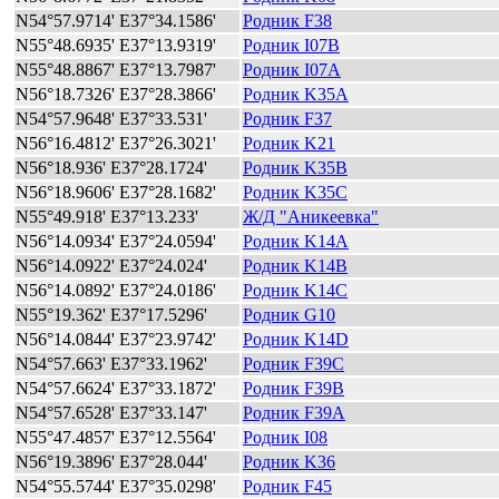
N54°57.9714' E37°34.1586'
Родник F38
N55°48.6935' E37°13.9319'
Родник I07B
N55°48.8867' E37°13.7987'
Родник I07A
N56°18.7326' E37°28.3866'
Родник K35A
N54°57.9648' E37°33.531'
Родник F37
N56°16.4812' E37°26.3021'
Родник K21
N56°18.936' E37°28.1724'
Родник K35B
N56°18.9606' E37°28.1682'
Родник K35C
N55°49.918' E37°13.233'
Ж/Д "Аникеевка"
N56°14.0934' E37°24.0594'
Родник K14A
N56°14.0922' E37°24.024'
Родник K14B
N56°14.0892' E37°24.0186'
Родник K14C
N55°19.362' E37°17.5296'
Родник G10
N56°14.0844' E37°23.9742'
Родник K14D
N54°57.663' E37°33.1962'
Родник F39C
N54°57.6624' E37°33.1872'
Родник F39B
N54°57.6528' E37°33.147'
Родник F39A
N55°47.4857' E37°12.5564'
Родник I08
N56°19.3896' E37°28.044'
Родник K36
N54°55.5744' E37°35.0298'
Родник F45