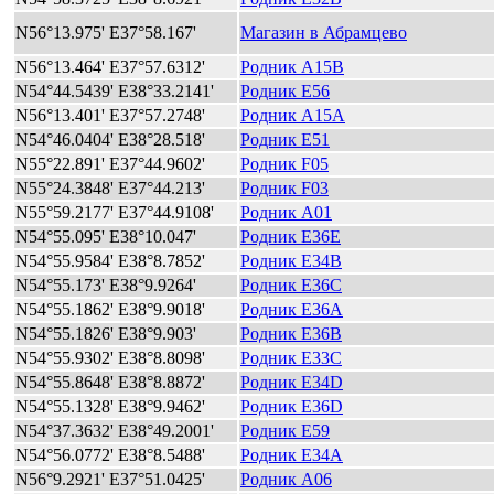
N56°13.975' E37°58.167'
Магазин в Абрамцево
N56°13.464' E37°57.6312'
Родник A15B
N54°44.5439' E38°33.2141'
Родник E56
N56°13.401' E37°57.2748'
Родник A15A
N54°46.0404' E38°28.518'
Родник E51
N55°22.891' E37°44.9602'
Родник F05
N55°24.3848' E37°44.213'
Родник F03
N55°59.2177' E37°44.9108'
Родник A01
N54°55.095' E38°10.047'
Родник E36E
N54°55.9584' E38°8.7852'
Родник E34B
N54°55.173' E38°9.9264'
Родник E36C
N54°55.1862' E38°9.9018'
Родник E36A
N54°55.1826' E38°9.903'
Родник E36B
N54°55.9302' E38°8.8098'
Родник E33C
N54°55.8648' E38°8.8872'
Родник E34D
N54°55.1328' E38°9.9462'
Родник E36D
N54°37.3632' E38°49.2001'
Родник E59
N54°56.0772' E38°8.5488'
Родник E34A
N56°9.2921' E37°51.0425'
Родник A06