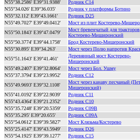
N55°38.2586' E39°31.9388'
Родник C14
N55°34.026' E39°36.035'
Родник у платформы Ботино
N55°32.112' E39°43.1661'
Родник D25
N55°49.7027' E39°49.0412'
Мост из плит Костерево-Мишер
Мост бревенчатый для тракторов
N55°50.1843' E39°47.0479'
Костерево-Миширонский
N55°50.3774' E39°44.1758'
Брод Костерево-Мишеронский
N55°30.895' E39°34.263'
Мост через Полю напротив Крас
Деревянный мост Костерево-
N55°51.1643' E39°41.461'
Мишеронский
N55°49.2407' E39°32.8064'
Мост через Бол. Ушму
N55°37.3794' E39°23.9952'
Родник C12
Мост через канаву песчаный (Пе
N55°49.9693' E39°32.1108'
Мишеронский)
N55°41.0192' E39°22.9039'
Родник C11
N55°43.4364' E39°21.2352'
Родник C10
N55°35.7248' E39°20.5359'
Родник C09B
N55°35.295' E39°20.655'
Родник C09A
N55°54.0612' E39°39.5827'
Мост Клязьма/Костерево
N55°25.4147' E39°43.5949'
Родник D26
N55°54.1925' E39°39.1277'
Родник C15