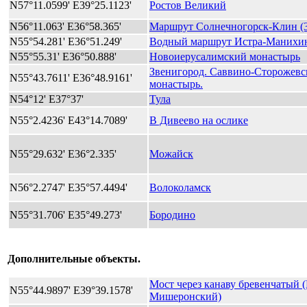
N57°11.0599' E39°25.1123'
Ростов Великий
N56°11.063' E36°58.365'
Маршрут Солнечногорск-Клин (3
N55°54.281' E36°51.249'
Водный маршрут Истра-Манихин
N55°55.31' E36°50.888'
Новоиерусалимский монастырь
Звенигород. Саввино-Сторожев
N55°43.7611' E36°48.9161'
монастырь.
N54°12' E37°37'
Тула
N55°2.4236' E43°14.7089'
В Дивеево на ослике
N55°29.632' E36°2.335'
Можайск
N56°2.2747' E35°57.4494'
Волоколамск
N55°31.706' E35°49.273'
Бородино
Дополнительные объекты.
Мост через канаву бревенчатый 
N55°44.9897' E39°39.1578'
Мишеронский)