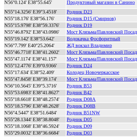
N56°0.124' E38°55.645'
Продуктовый магазин в Санино
N55°14.3256' E39°3.4518'
Родник D23
N55°18.176' E38°56.176'
Родник D15 (Смирнов)
N55°15.9798' E38°59.3376'
Родник D19
N55°46.8792' E38°43.0986'
Мост Клязьма/Павловский Посад
N55°19.142' E38°53.642'
Водокачка Фосфоритный
N56°7.799' E40°25.2064'
ЖД вокзал Владимир
N55°46.7718' E38°41.2602'
Мост Клязьма/Павловский Посад
N55°47.1174' E38°41.157'
Мост Клязьма/Павловский Посад
N55°12.4776' E39°0.9366'
Родник D24
N55°17.634' E38°52.409'
Колодец Новочеркасское
N55°47.8458' E38°39.174'
Мост Клязьма/Павловский Посад
N56°10.5645' E39°5.3716'
Родник B53
N55°53.6983' E38°41.8627'
Родник B42
N55°18.6618' E38°48.2574'
Родник D08A
N55°18.5796' E38°48.2628'
Родник D08B
N56°4.5447' E38°51.6484'
Родник B51NW
N55°28.1344' E38°38.8048'
Родник D05
N55°18.1068' E38°46.5924'
Родник D09
N55°29.0032' E38°36.6684'
Родник D03