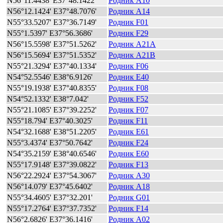
N56°11.4438' E37°48.1422'
Родник A10
N56°12.1424' E37°48.7076'
Родник A14
N55°33.5207' E37°36.7149'
Родник F01
N55°1.5397' E37°56.3686'
Родник F29
N56°15.5598' E37°51.5262'
Родник A21A
N56°15.5694' E37°51.5352'
Родник A21B
N55°21.3294' E37°40.1334'
Родник F06
N54°52.5546' E38°6.9126'
Родник E40
N55°19.1938' E37°40.8355'
Родник F08
N54°52.1332' E38°7.042'
Родник F52
N55°21.1085' E37°39.2252'
Родник F07
N55°18.794' E37°40.3025'
Родник F11
N54°32.1688' E38°51.2205'
Родник E61
N55°3.4374' E37°50.7642'
Родник F24
N54°35.2159' E38°40.6546'
Родник E60
N55°17.9148' E37°39.0822'
Родник F13
N56°22.2924' E37°54.3067'
Родник A30
N56°14.079' E37°45.6402'
Родник A18
N55°34.4605' E37°32.201'
Родник G01
N55°17.2764' E37°37.7352'
Родник F14
N56°2.6826' E37°36.1416'
Родник A02