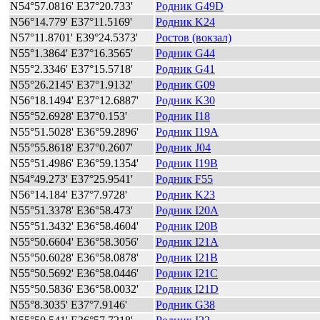
N54°57.0816' E37°20.733'
Родник G49D
N56°14.779' E37°11.5169'
Родник K24
N57°11.8701' E39°24.5373'
Ростов (вокзал)
N55°1.3864' E37°16.3565'
Родник G44
N55°2.3346' E37°15.5718'
Родник G41
N55°26.2145' E37°1.9132'
Родник G09
N56°18.1494' E37°12.6887'
Родник K30
N55°52.6928' E37°0.153'
Родник I18
N55°51.5028' E36°59.2896'
Родник I19A
N55°55.8618' E37°0.2607'
Родник J04
N55°51.4986' E36°59.1354'
Родник I19B
N54°49.273' E37°25.9541'
Родник F55
N56°14.184' E37°7.9728'
Родник K23
N55°51.3378' E36°58.473'
Родник I20A
N55°51.3432' E36°58.4604'
Родник I20B
N55°50.6604' E36°58.3056'
Родник I21A
N55°50.6028' E36°58.0878'
Родник I21B
N55°50.5692' E36°58.0446'
Родник I21C
N55°50.5836' E36°58.0032'
Родник I21D
N55°8.3035' E37°7.9146'
Родник G38