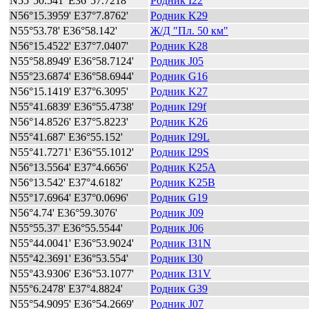
N55°50.541' E36°57.7218'
Родник I22
N56°15.3959' E37°7.8762'
Родник K29
N55°53.78' E36°58.142'
Ж/Д "Пл. 50 км"
N56°15.4522' E37°7.0407'
Родник K28
N55°58.8949' E36°58.7124'
Родник J05
N55°23.6874' E36°58.6944'
Родник G16
N56°15.1419' E37°6.3095'
Родник K27
N55°41.6839' E36°55.4738'
Родник I29f
N56°14.8526' E37°5.8223'
Родник K26
N55°41.687' E36°55.152'
Родник I29L
N55°41.7271' E36°55.1012'
Родник I29S
N56°13.5564' E37°4.6656'
Родник K25A
N56°13.542' E37°4.6182'
Родник K25B
N55°17.6964' E37°0.0696'
Родник G19
N56°4.74' E36°59.3076'
Родник J09
N55°55.37' E36°55.5544'
Родник J06
N55°44.0041' E36°53.9024'
Родник I31N
N55°42.3691' E36°53.554'
Родник I30
N55°43.9306' E36°53.1077'
Родник I31V
N55°6.2478' E37°4.8824'
Родник G39
N55°54.9095' E36°54.2669'
Родник J07