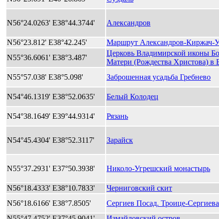
N56°24.0263' E38°44.3744'
Александров
N56°23.812' E38°42.245'
Маршрут Александров-Киржач-У
Церковь Владимирской иконы Б
N55°36.6061' E38°3.487'
Матери (Рождества Христова) в 
N55°57.038' E38°5.098'
Заброшенная усадьба Гребнево
N54°46.1319' E38°52.0635'
Белый Колодец
N54°38.1649' E39°44.9314'
Рязань
N54°45.4304' E38°52.3117'
Зарайск
N55°37.2931' E37°50.3938'
Николо-Угрешский монастырь
N56°18.4333' E38°10.7833'
Черниговский скит
N56°18.6166' E38°7.8505'
Сергиев Посад. Троице-Сергиева
N55°47.4752' E37°45.9041'
Измайловский остров