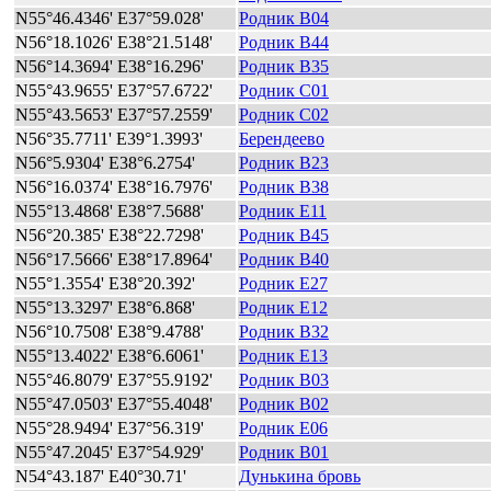
N55°46.4346' E37°59.028'
Родник B04
N56°18.1026' E38°21.5148'
Родник B44
N56°14.3694' E38°16.296'
Родник B35
N55°43.9655' E37°57.6722'
Родник C01
N55°43.5653' E37°57.2559'
Родник C02
N56°35.7711' E39°1.3993'
Берендеево
N56°5.9304' E38°6.2754'
Родник B23
N56°16.0374' E38°16.7976'
Родник B38
N55°13.4868' E38°7.5688'
Родник E11
N56°20.385' E38°22.7298'
Родник B45
N56°17.5666' E38°17.8964'
Родник B40
N55°1.3554' E38°20.392'
Родник E27
N55°13.3297' E38°6.868'
Родник E12
N56°10.7508' E38°9.4788'
Родник B32
N55°13.4022' E38°6.6061'
Родник E13
N55°46.8079' E37°55.9192'
Родник B03
N55°47.0503' E37°55.4048'
Родник B02
N55°28.9494' E37°56.319'
Родник E06
N55°47.2045' E37°54.929'
Родник B01
N54°43.187' E40°30.71'
Дунькина бровь