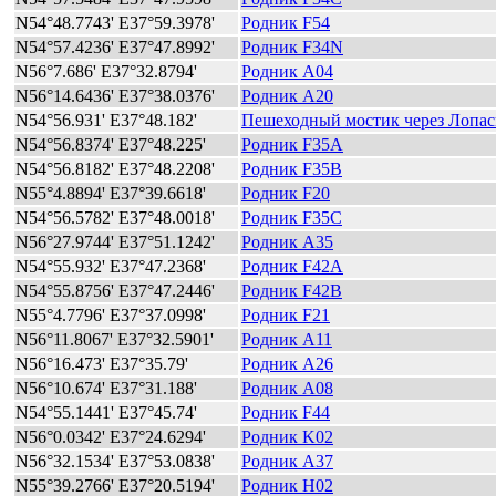
N54°48.7743' E37°59.3978'
Родник F54
N54°57.4236' E37°47.8992'
Родник F34N
N56°7.686' E37°32.8794'
Родник A04
N56°14.6436' E37°38.0376'
Родник A20
N54°56.931' E37°48.182'
Пешеходный мостик через Лопа
N54°56.8374' E37°48.225'
Родник F35A
N54°56.8182' E37°48.2208'
Родник F35B
N55°4.8894' E37°39.6618'
Родник F20
N54°56.5782' E37°48.0018'
Родник F35C
N56°27.9744' E37°51.1242'
Родник A35
N54°55.932' E37°47.2368'
Родник F42A
N54°55.8756' E37°47.2446'
Родник F42B
N55°4.7796' E37°37.0998'
Родник F21
N56°11.8067' E37°32.5901'
Родник A11
N56°16.473' E37°35.79'
Родник A26
N56°10.674' E37°31.188'
Родник A08
N54°55.1441' E37°45.74'
Родник F44
N56°0.0342' E37°24.6294'
Родник K02
N56°32.1534' E37°53.0838'
Родник A37
N55°39.2766' E37°20.5194'
Родник H02