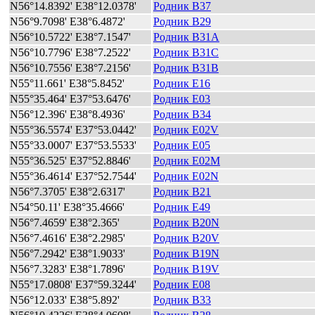
N56°14.8392' E38°12.0378'
Родник B37
N56°9.7098' E38°6.4872'
Родник B29
N56°10.5722' E38°7.1547'
Родник B31A
N56°10.7796' E38°7.2522'
Родник B31C
N56°10.7556' E38°7.2156'
Родник B31B
N55°11.661' E38°5.8452'
Родник E16
N55°35.464' E37°53.6476'
Родник E03
N56°12.396' E38°8.4936'
Родник B34
N55°36.5574' E37°53.0442'
Родник E02V
N55°33.0007' E37°53.5533'
Родник E05
N55°36.525' E37°52.8846'
Родник E02M
N55°36.4614' E37°52.7544'
Родник E02N
N56°7.3705' E38°2.6317'
Родник B21
N54°50.11' E38°35.4666'
Родник E49
N56°7.4659' E38°2.365'
Родник B20N
N56°7.4616' E38°2.2985'
Родник B20V
N56°7.2942' E38°1.9033'
Родник B19N
N56°7.3283' E38°1.7896'
Родник B19V
N55°17.0808' E37°59.3244'
Родник E08
N56°12.033' E38°5.892'
Родник B33