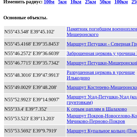
Изменить радиус:
100м
5км
10км
25км
50км
100км
25
Основные объекты.
Памятник погибшим военнопле
N55°43.548' E39°45.102'
Мишеронского
N55°45.4168' E39°35.8453'
Маршрут Петушки - Северная Гр
N55°46.2572' E39°36.6039'
Заброшенная церковь у урочища
N55°46.7715' E39°35.7342'
Маршрут Петушки-Мишеронски
Разрушенная церковь в урочище
N55°48.3016' E39°47.9913'
Илькодино
N55°49.0029' E39°48.208'
Маршрут Костерево-Мишеронск
Маршрут Усад-Петушки-Усад (ко
N55°52.9923' E39°14.9097'
грунтовкам)
N55°33.4' E39°7.352'
К серым цаплям в Шалахово
Маршрут Покров-Новоселово-Ко
N55°53.523' E39°13.203'
Мячиково-Перново-Покров
N55°53.5692' E39°9.7919'
Маршрут Купальное кольцо (Пок