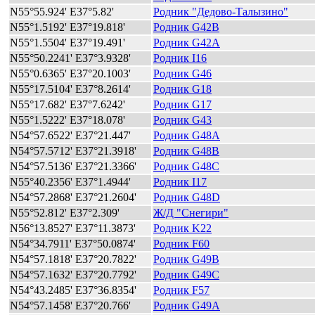
N55°55.924' E37°5.82'
Родник "Дедово-Талызино"
N55°1.5192' E37°19.818'
Родник G42B
N55°1.5504' E37°19.491'
Родник G42A
N55°50.2241' E37°3.9328'
Родник I16
N55°0.6365' E37°20.1003'
Родник G46
N55°17.5104' E37°8.2614'
Родник G18
N55°17.682' E37°7.6242'
Родник G17
N55°1.5222' E37°18.078'
Родник G43
N54°57.6522' E37°21.447'
Родник G48A
N54°57.5712' E37°21.3918'
Родник G48B
N54°57.5136' E37°21.3366'
Родник G48C
N55°40.2356' E37°1.4944'
Родник I17
N54°57.2868' E37°21.2604'
Родник G48D
N55°52.812' E37°2.309'
Ж/Д "Снегири"
N56°13.8527' E37°11.3873'
Родник K22
N54°34.7911' E37°50.0874'
Родник F60
N54°57.1818' E37°20.7822'
Родник G49B
N54°57.1632' E37°20.7792'
Родник G49C
N54°43.2485' E37°36.8354'
Родник F57
N54°57.1458' E37°20.766'
Родник G49A