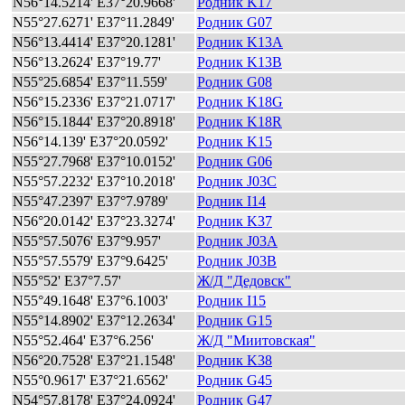
N56°14.5214' E37°20.9668'
Родник K17
N55°27.6271' E37°11.2849'
Родник G07
N56°13.4414' E37°20.1281'
Родник K13A
N56°13.2624' E37°19.77'
Родник K13B
N55°25.6854' E37°11.559'
Родник G08
N56°15.2336' E37°21.0717'
Родник K18G
N56°15.1844' E37°20.8918'
Родник K18R
N56°14.139' E37°20.0592'
Родник K15
N55°27.7968' E37°10.0152'
Родник G06
N55°57.2232' E37°10.2018'
Родник J03C
N55°47.2397' E37°7.9789'
Родник I14
N56°20.0142' E37°23.3274'
Родник K37
N55°57.5076' E37°9.957'
Родник J03A
N55°57.5579' E37°9.6425'
Родник J03B
N55°52' E37°7.57'
Ж/Д "Дедовск"
N55°49.1648' E37°6.1003'
Родник I15
N55°14.8902' E37°12.2634'
Родник G15
N55°52.464' E37°6.256'
Ж/Д "Миитовская"
N56°20.7528' E37°21.1548'
Родник K38
N55°0.9617' E37°21.6562'
Родник G45
N54°57.8178' E37°24.0924'
Родник G47