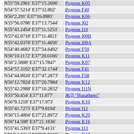
N55°59.2961' E37°15.2696'
Родник K05
N54°57.5214' E37°32.802'
Родник F40
N56°2.291' E37°16.0981'
Родник K06
N55°56.0796' E37°13.7544'
Родник J02
N55°43.2454' E37°11.5253'
Родник I10
N55°42.0718' E37°11.4821'
Родник I09B
N55°42.0376' E37°11.4656'
Родник I09A
N54°40.4682' E37°54.6492'
Родник F59
N56°10.1172' E37°20.0166'
Родник K11
N56°2.5808' E37°15.7847'
Родник K07
N54°57.3192' E37°32.1744'
Родник F41
N54°44.9026' E37°47.2873'
Родник F58
N56°12.7824' E37°20.7984'
Родник K12
N55°42.2988' E37°10.2832'
Родник I11N
N55°50.454' E37°11.077'
Ж/Д "Нахабино"
N56°9.1218' E37°17.973'
Родник K10
N55°41.7275' E37°9.8194'
Родник I12
N56°15.4004' E37°21.8972'
Родник K20
N56°14.508' E37°21.1836'
Родник K16
N55°41.5393' E37°9.4131'
Родник I13