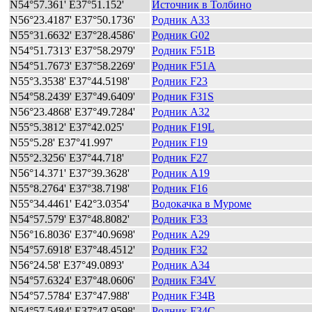
N54°57.361' E37°51.152'
Источник в Толбино
N56°23.4187' E37°50.1736'
Родник A33
N55°31.6632' E37°28.4586'
Родник G02
N54°51.7313' E37°58.2979'
Родник F51B
N54°51.7673' E37°58.2269'
Родник F51A
N55°3.3538' E37°44.5198'
Родник F23
N54°58.2439' E37°49.6409'
Родник F31S
N56°23.4868' E37°49.7284'
Родник A32
N55°5.3812' E37°42.025'
Родник F19L
N55°5.28' E37°41.997'
Родник F19
N55°2.3256' E37°44.718'
Родник F27
N56°14.371' E37°39.3628'
Родник A19
N55°8.2764' E37°38.7198'
Родник F16
N55°34.4461' E42°3.0354'
Водокачка в Муроме
N54°57.579' E37°48.8082'
Родник F33
N56°16.8036' E37°40.9698'
Родник A29
N54°57.6918' E37°48.4512'
Родник F32
N56°24.58' E37°49.0893'
Родник A34
N54°57.6324' E37°48.0606'
Родник F34V
N54°57.5784' E37°47.988'
Родник F34B
N54°57.5484' E37°47.9598'
Родник F34C