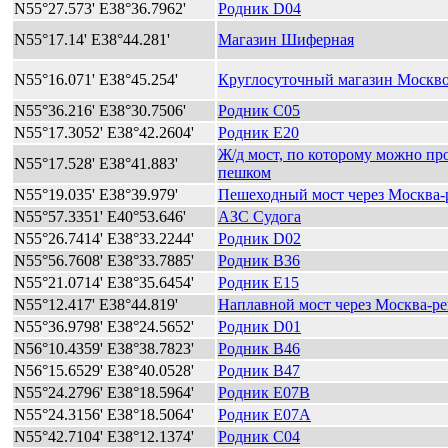
N55°27.573' E38°36.7962'
Родник D04
N55°17.14' E38°44.281'
Магазин Шиферная
N55°16.071' E38°45.254'
Круглосуточный магазин Москв
N55°36.216' E38°30.7506'
Родник C05
N55°17.3052' E38°42.2604'
Родник E20
Ж/д мост, по которому можно пр
N55°17.528' E38°41.883'
пешком
N55°19.035' E38°39.979'
Пешеходный мост через Москва-
N55°57.3351' E40°53.646'
АЗС Судога
N55°26.7414' E38°33.2244'
Родник D02
N55°56.7608' E38°33.7885'
Родник B36
N55°21.0714' E38°35.6454'
Родник E15
N55°12.417' E38°44.819'
Наплавной мост через Москва-ре
N55°36.9798' E38°24.5652'
Родник D01
N56°10.4359' E38°38.7823'
Родник B46
N56°15.6529' E38°40.0528'
Родник B47
N55°24.2796' E38°18.5964'
Родник E07B
N55°24.3156' E38°18.5064'
Родник E07A
N55°42.7104' E38°12.1374'
Родник C04