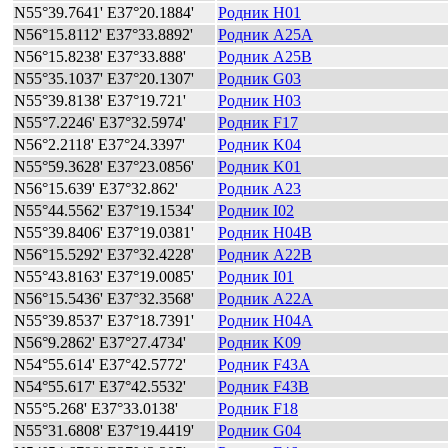
N55°39.7641' E37°20.1884'
Родник H01
N56°15.8112' E37°33.8892'
Родник A25A
N56°15.8238' E37°33.888'
Родник A25B
N55°35.1037' E37°20.1307'
Родник G03
N55°39.8138' E37°19.721'
Родник H03
N55°7.2246' E37°32.5974'
Родник F17
N56°2.2118' E37°24.3397'
Родник K04
N55°59.3628' E37°23.0856'
Родник K01
N56°15.639' E37°32.862'
Родник A23
N55°44.5562' E37°19.1534'
Родник I02
N55°39.8406' E37°19.0381'
Родник H04B
N56°15.5292' E37°32.4228'
Родник A22B
N55°43.8163' E37°19.0085'
Родник I01
N56°15.5436' E37°32.3568'
Родник A22A
N55°39.8537' E37°18.7391'
Родник H04A
N56°9.2862' E37°27.4734'
Родник K09
N54°55.614' E37°42.5772'
Родник F43A
N54°55.617' E37°42.5532'
Родник F43B
N55°5.268' E37°33.0138'
Родник F18
N55°31.6808' E37°19.4419'
Родник G04