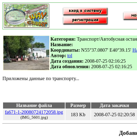
Категория:
Транспорт/Автобусная остан
Название:
Координаты:
N55°37.0807' E40°39.15'
На
Автор:
tol
Дата создания:
2008-07-25 02:16:25
Дата обновления:
2008-07-25 02:16:25
Приложены данные по транспорту...
Название файла
Размер
Дата закачки
fa671-1-20080724172058.jpg
183 Kb
2008-07-25 02:20:58
(IMG_5601.jpg)
Добави