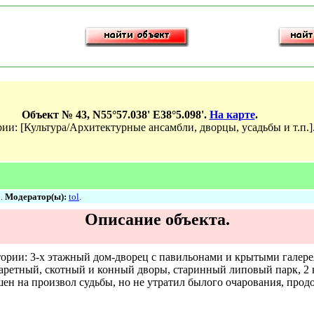
Объект № 43, N55°57.038' E38°5.098'.
На карте
.
ии: [Культура/Архитектурные ансамбли, дворцы, усадьбы и т.п.]
0.
Модератор(ы):
tol
.
Описание объекта.
ории: 3-х этажный дом-дворец с павильонами и крытыми галере
 каретный, скотный и конный дворы, старинный липовый парк, 
н на произвол судьбы, но не утратил былого очарования, прод