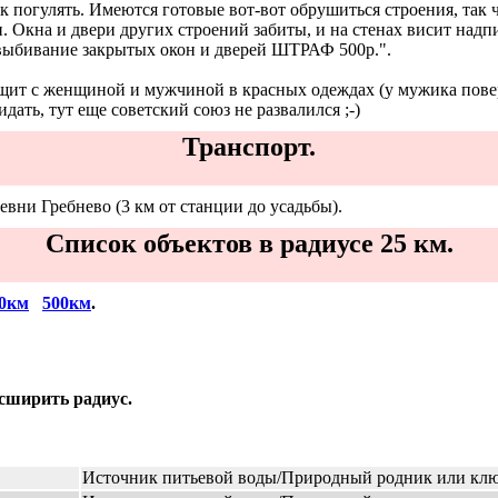
ак погулять. Имеются готовые вот-вот обрушиться строения, так 
. Окна и двери других строений забиты, и на стенах висит надп
бивание закрытых окон и дверей ШТРАФ 500р.".
щит с женщиной и мужчиной в красных одеждах (у мужика повер
дать, тут еще советский союз не развалился ;-)
Транспорт.
евни Гребнево (3 км от станции до усадьбы).
Список объектов в радиусе 25 км.
0км
500км
.
асширить радиус.
Источник питьевой воды/Природный родник или кл