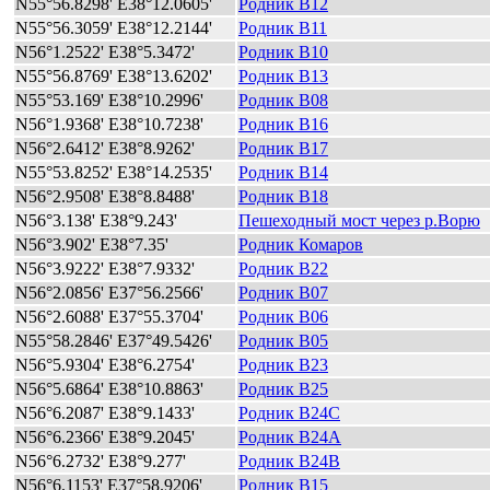
N55°56.8298' E38°12.0605'
Родник B12
N55°56.3059' E38°12.2144'
Родник B11
N56°1.2522' E38°5.3472'
Родник B10
N55°56.8769' E38°13.6202'
Родник B13
N55°53.169' E38°10.2996'
Родник B08
N56°1.9368' E38°10.7238'
Родник B16
N56°2.6412' E38°8.9262'
Родник B17
N55°53.8252' E38°14.2535'
Родник B14
N56°2.9508' E38°8.8488'
Родник B18
N56°3.138' E38°9.243'
Пешеходный мост через р.Ворю
N56°3.902' E38°7.35'
Родник Комаров
N56°3.9222' E38°7.9332'
Родник B22
N56°2.0856' E37°56.2566'
Родник B07
N56°2.6088' E37°55.3704'
Родник B06
N55°58.2846' E37°49.5426'
Родник B05
N56°5.9304' E38°6.2754'
Родник B23
N56°5.6864' E38°10.8863'
Родник B25
N56°6.2087' E38°9.1433'
Родник B24C
N56°6.2366' E38°9.2045'
Родник B24A
N56°6.2732' E38°9.277'
Родник B24B
N56°6.1153' E37°58.9206'
Родник B15