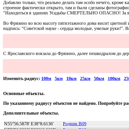
Добавлю только, что реально делать там особо нечего, кроме к
строение фактически открыто, там и были сделаны фотографии
"Находиться в зданиях Усадьбы СМЕРТЕЛЬНО ОПАСНО! За вы
Во Фрязино во всю высоту пятиэтажного дома висит цветной 
надпись: "Советской науке - сердца молодые, умелые руки!". Ви
С Ярославского вокзала до Фрязино, далее пешкодралом до дер
Изменить радиус:
100м
5км
10км
25км
50км
100км
25
Основные объекты.
По указанному радиусу объектов не найдено. Попробуйте р
Дополнительные объекты.
N55°56.5878' E38°8.6136'
Родник B09