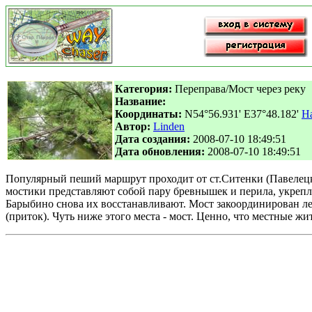
Категория:
Переправа/Мост через реку
Название:
Координаты:
N54°56.931' E37°48.182'
На
Автор:
Linden
Дата создания:
2008-07-10 18:49:51
Дата обновления:
2008-07-10 18:49:51
Популярный пеший маршрут проходит от ст.Ситенки (Павелецка
мостики представляют собой пару бревнышек и перила, укрепл
Барыбино снова их восстанавливают. Мост закоординирован лето
(приток). Чуть ниже этого места - мост. Ценно, что местные ж