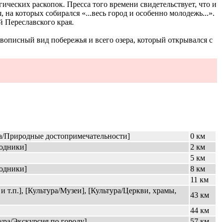
ических раскопок. Пресса того времени свидетельствует, что и
на которых собирался «...весь город и особенно молодежь...».
 Переславского края.
ивописный вид побережья и всего озера, который открывался с
ка/Природные достопримечательности]
0 км
одники]
2 км
5 км
одники]
8 км
11 км
 т.п.], [Культура/Музеи], [Культура/Церкви, храмы,
43 км
44 км
ура/Экскурсия по городу]
57 км