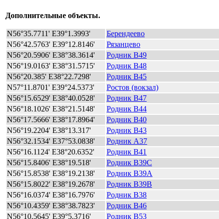
Дополнительные объекты.
N56°35.7711' E39°1.3993'
Берендеево
N56°42.5763' E39°12.8146'
Рязанцево
N56°20.5906' E38°38.3614'
Родник B49
N56°19.0163' E38°31.5715'
Родник B48
N56°20.385' E38°22.7298'
Родник B45
N57°11.8701' E39°24.5373'
Ростов (вокзал)
N56°15.6529' E38°40.0528'
Родник B47
N56°18.1026' E38°21.5148'
Родник B44
N56°17.5666' E38°17.8964'
Родник B40
N56°19.2204' E38°13.317'
Родник B43
N56°32.1534' E37°53.0838'
Родник A37
N56°16.1124' E38°20.6352'
Родник B41
N56°15.8406' E38°19.518'
Родник B39C
N56°15.8538' E38°19.2138'
Родник B39A
N56°15.8022' E38°19.2678'
Родник B39B
N56°16.0374' E38°16.7976'
Родник B38
N56°10.4359' E38°38.7823'
Родник B46
N56°10.5645' E39°5.3716'
Родник B53