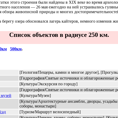
атки этого строения были найдены в ХIХ веке во время археолог
ого населения — 26 мая ежегодно на ней устраивались гулянья, 
 обзора живописной природы и многих достопримечательностей
 берегу озера обосновался лагерь кайтеров, немного изменив ж
Список объектов в радиусе 250 км.
0км
500км
.
[Геология/Пещеры, камни и многое другое], [Прогул
[Гидрография/Святые источники и облагороженные р
[Культура/Экскурсия по городу]
[Гидрография/Святые источники и облагороженные р
 музей
[Культура/Музеи]
[Культура/Архитектурные ансамбли, дворцы, усадьбы и
соборы, монастыри]
сад
[Туризм/Маршрут велосипедный]
[Культура/Церкви, храмы, соборы, монастыри], [Культ