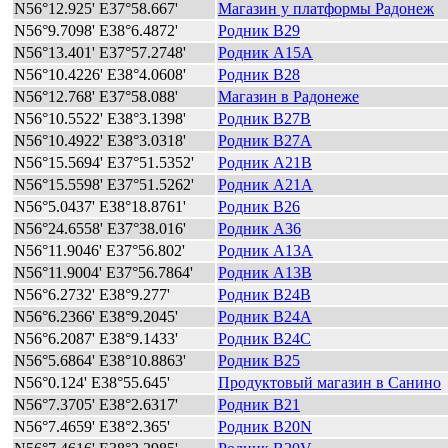
N56°12.925' E37°58.667'
Магазин у платформы Радонеж
N56°9.7098' E38°6.4872'
Родник B29
N56°13.401' E37°57.2748'
Родник A15A
N56°10.4226' E38°4.0608'
Родник B28
N56°12.768' E37°58.088'
Магазин в Радонеже
N56°10.5522' E38°3.1398'
Родник B27B
N56°10.4922' E38°3.0318'
Родник B27A
N56°15.5694' E37°51.5352'
Родник A21B
N56°15.5598' E37°51.5262'
Родник A21A
N56°5.0437' E38°18.8761'
Родник B26
N56°24.6558' E37°38.016'
Родник A36
N56°11.9046' E37°56.802'
Родник A13A
N56°11.9004' E37°56.7864'
Родник A13B
N56°6.2732' E38°9.277'
Родник B24B
N56°6.2366' E38°9.2045'
Родник B24A
N56°6.2087' E38°9.1433'
Родник B24C
N56°5.6864' E38°10.8863'
Родник B25
N56°0.124' E38°55.645'
Продуктовый магазин в Санино
N56°7.3705' E38°2.6317'
Родник B21
N56°7.4659' E38°2.365'
Родник B20N