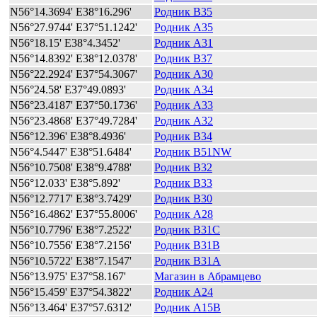
N56°14.3694' E38°16.296'
Родник B35
N56°27.9744' E37°51.1242'
Родник A35
N56°18.15' E38°4.3452'
Родник A31
N56°14.8392' E38°12.0378'
Родник B37
N56°22.2924' E37°54.3067'
Родник A30
N56°24.58' E37°49.0893'
Родник A34
N56°23.4187' E37°50.1736'
Родник A33
N56°23.4868' E37°49.7284'
Родник A32
N56°12.396' E38°8.4936'
Родник B34
N56°4.5447' E38°51.6484'
Родник B51NW
N56°10.7508' E38°9.4788'
Родник B32
N56°12.033' E38°5.892'
Родник B33
N56°12.7717' E38°3.7429'
Родник B30
N56°16.4862' E37°55.8006'
Родник A28
N56°10.7796' E38°7.2522'
Родник B31C
N56°10.7556' E38°7.2156'
Родник B31B
N56°10.5722' E38°7.1547'
Родник B31A
N56°13.975' E37°58.167'
Магазин в Абрамцево
N56°15.459' E37°54.3822'
Родник A24
N56°13.464' E37°57.6312'
Родник A15B