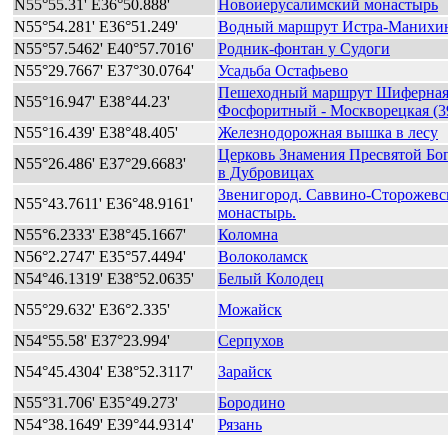
N55°55.31' E36°50.888'
Новоиерусалимский монастырь
N55°54.281' E36°51.249'
Водный маршрут Истра-Манихин
N55°57.5462' E40°57.7016'
Родник-фонтан у Судоги
N55°29.7667' E37°30.0764'
Усадьба Остафьево
Пешеходный маршрут Шиферная
N55°16.947' E38°44.23'
Фосфоритный - Москворецкая (3
N55°16.439' E38°48.405'
Железнодорожная вышка в лесу
Церковь Знамения Пресвятой Бо
N55°26.486' E37°29.6683'
в Дубровицах
Звенигород. Саввино-Сторожев
N55°43.7611' E36°48.9161'
монастырь.
N55°6.2333' E38°45.1667'
Коломна
N56°2.2747' E35°57.4494'
Волоколамск
N54°46.1319' E38°52.0635'
Белый Колодец
N55°29.632' E36°2.335'
Можайск
N54°55.58' E37°23.994'
Серпухов
N54°45.4304' E38°52.3117'
Зарайск
N55°31.706' E35°49.273'
Бородино
N54°38.1649' E39°44.9314'
Рязань