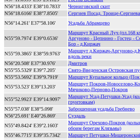
N56°18.4333' E38°10.7833'
Черниговский скит
N56°18.6166' E38°7.8505'
Сергиев Посад. Троице-Сергиева
N56°14.261' E37°58.106'
Усадьба Абрамцево
Маршрут Красный Луч (пл.168 км
N55°59.7974' E39°0.6536'
Аргуново - Цепнино - Гостец - 
Бор - д.Киржач
Маршрут д.Киржач-Аргуново-д.
N55°59.3865' E38°59.9763'
вдоль реки
N56°20.508' E37°30.976'
Дмитров
N55°55.5329' E39°7.205'
Свято-Введенская Островская п
N55°53.5692' E39°9.7919'
Маршрут Купальное кольцо (Пок
Маршрут Покров-Новоселово-Ко
N55°53.523' E39°13.203'
Мячиково-Перново-Покров
Маршрут Усад-Петушки-Усад (ко
N55°52.9923' E39°14.9097'
грунтовкам)
N55°57.038' E38°5.098'
Заброшенная усадьба Гребнево
N56°25.691' E40°26.869'
Суздаль
Маршрут Орехово-Покров (кольц
N55°49.8424' E39°2.1603'
обоим берегам Клязьмы)
N55°46.7715' E39°35.7342'
Маршрут Петушки-Мишеронски