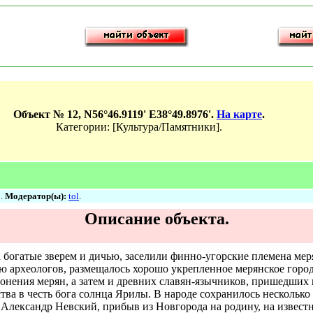
Объект № 12, N56°46.9119' E38°49.8976'.
На карте
.
Категории: [Культура/Памятники].
8.
Модератор(ы):
tol
.
Описание объекта.
 богатые зверем и дичью, заселили финно-угорские племена мер
ию археологов, размещалось хорошо укрепленное мерянское горо
нения мерян, а затем и древних славян-язычников, пришедших к
ства в честь бога солнца Ярилы. В народе сохранилось несколь
 Александр Невский, прибыв из Новгорода на родину, на извес