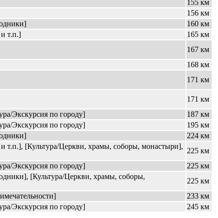
155 км
156 км
одники]
160 км
 т.п.]
165 км
167 км
168 км
171 км
171 км
ура/Экскурсия по городу]
187 км
ура/Экскурсия по городу]
195 км
одники]
224 км
 т.п.], [Культура/Церкви, храмы, соборы, монастыри],
225 км
ура/Экскурсия по городу]
225 км
дники], [Культура/Церкви, храмы, соборы,
225 км
римечательности]
233 км
ура/Экскурсия по городу]
245 км