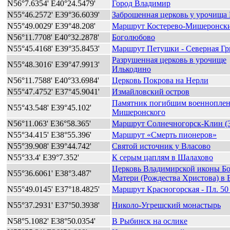
N56°7.6354' E40°24.5479'
Город Владимир
N55°46.2572' E39°36.6039'
Заброшенная церковь у урочища
N55°49.0029' E39°48.208'
Маршрут Костерево-Мишеронск
N56°11.7708' E40°32.2878'
Боголюбово
N55°45.4168' E39°35.8453'
Маршрут Петушки - Северная Гр
Разрушенная церковь в урочище
N55°48.3016' E39°47.9913'
Илькодино
N56°11.7588' E40°33.6984'
Церковь Покрова на Нерли
N55°47.4752' E37°45.9041'
Измайловский остров
Памятник погибшим военнопле
N55°43.548' E39°45.102'
Мишеронского
N56°11.063' E36°58.365'
Маршрут Солнечногорск-Клин (3
N55°34.415' E38°55.396'
Маршрут «Смерть пионеров»
N55°39.908' E39°44.742'
Святой источник у Власово
N55°33.4' E39°7.352'
К серым цаплям в Шалахово
Церковь Владимирской иконы Б
N55°36.6061' E38°3.487'
Матери (Рождества Христова) в 
N55°49.0145' E37°18.4825'
Маршрут Красногорская - Пл. 50
N55°37.2931' E37°50.3938'
Николо-Угрешский монастырь
N58°5.1082' E38°50.0354'
В Рыбинск на ослике