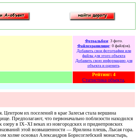
Фотоальбом
: 3 фото.
Файлохранилище
: 0 файл(ов).
Добавить свои фотографии или
файлы для этого объекта
Добавить свою информацию для
объекта и оценить
.
Рейтинг: 4
Статистика объекта
.
я. Центром их поселений в крае Залесья стала вершина
дище. Предполагают, что первоначально поблизости находился
 озеру в IХ–ХI веках из новгородских и приднепровских
ко названий этой возвышенности — Ярилина плешь, Лысая гора.
тном холме основал Александров Борисоглебский монастырь,