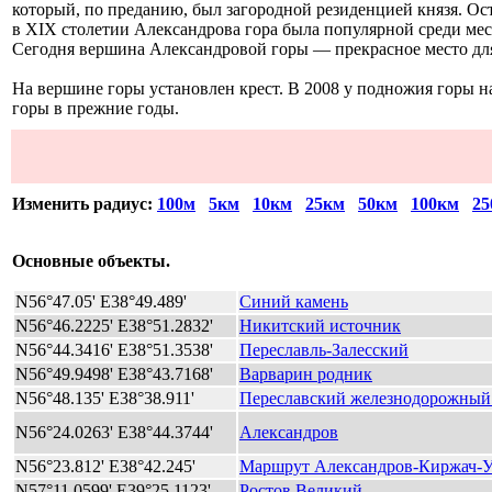
который, по преданию, был загородной резиденцией князя. Ост
в ХIХ столетии Александрова гора была популярной среди местн
Сегодня вершина Александровой горы — прекрасное место для
На вершине горы установлен крест. В 2008 у подножия горы на
горы в прежние годы.
Изменить радиус:
100м
5км
10км
25км
50км
100км
25
Основные объекты.
N56°47.05' E38°49.489'
Синий камень
N56°46.2225' E38°51.2832'
Никитский источник
N56°44.3416' E38°51.3538'
Переславль-Залесский
N56°49.9498' E38°43.7168'
Варварин родник
N56°48.135' E38°38.911'
Переславский железнодорожный
N56°24.0263' E38°44.3744'
Александров
N56°23.812' E38°42.245'
Маршрут Александров-Киржач-У
N57°11.0599' E39°25.1123'
Ростов Великий