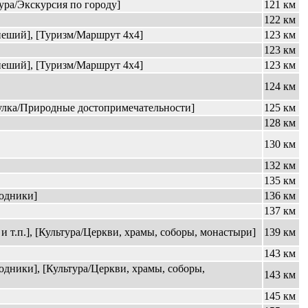
ура/Экскурсия по городу]
121 км
122 км
еший], [Туризм/Маршрут 4x4]
123 км
123 км
еший], [Туризм/Маршрут 4x4]
123 км
124 км
гулка/Природные достопримечательности]
125 км
128 км
130 км
132 км
135 км
одники]
136 км
137 км
 т.п.], [Культура/Церкви, храмы, соборы, монастыри]
139 км
143 км
дники], [Культура/Церкви, храмы, соборы,
143 км
145 км