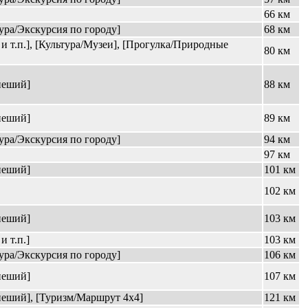
66 км
ура/Экскурсия по городу]
68 км
и т.п.], [Культура/Музеи], [Прогулка/Природные
80 км
пеший]
88 км
пеший]
89 км
ура/Экскурсия по городу]
94 км
97 км
пеший]
101 км
102 км
пеший]
103 км
 т.п.]
103 км
ура/Экскурсия по городу]
106 км
пеший]
107 км
еший], [Туризм/Маршрут 4x4]
121 км