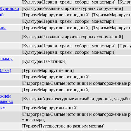
[Культура/Церкви, храмы, соборы, монастыри], [Культ
 Курилово
[Культура/Развалины архитектурных сооружений]
ий
[Туризм/Маршрут велосипедный], [Туризм/Маршрут п
[Культура/Церкви, храмы, соборы, монастыри]
ива
[Туризм/Маршрут велосипедный], [Туризм/Маршрут п
[Культура/Развалины архитектурных сооружений]
[Культура/Церкви, храмы, соборы, монастыри], [Про
[Культура/Церкви, храмы, соборы, монастыри]
нным у
[Культура/Памятники]
7 км)
[Туризм/Маршрут пеший]
[Туризм/Маршрут велосипедный]
[Гидрография/Святые источники и облагороженные р
[Туризм/Маршрут велосипедный]
ожией
[Культура/Архитектурные ансамбли, дворцы, усадьбы и
Быково
 км
[Туризм/Маршрут лыжный]
[Гидрография/Святые источники и облагороженные ро
монастыри]
[Туризм/Путешествие по разным местам]