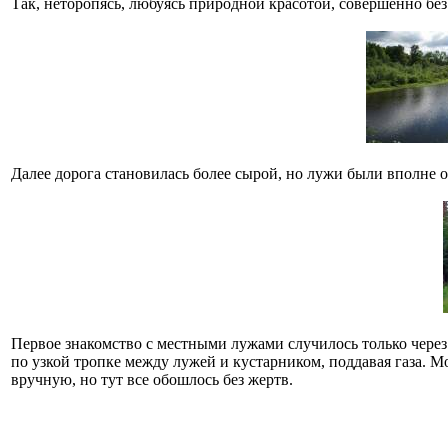
Так, неторопясь, любуясь природной красотой, совершенно без 
Далее дорога становилась более сырой, но лужи были вполне об
Первое знакомство с местными лужами случилось только через 
по узкой тропке между лужей и кустарником, поддавая газа. Мо
вручную, но тут все обошлось без жертв.