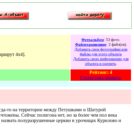
Фотоальбом
: 53 фото.
Файлохранилище
: 2 файл(ов).
Добавить свои фотографии или
аршрут 4x4].
файлы для этого объекта
Добавить свою информацию для
объекта и оценить
.
Рейтинг: 4
Статистика объекта
.
огда-то на территории между Петушками и Шатурой
чтожены. Сейчас полигона нет, но за более чем пол века
о назвать полуразрушенные церкви в урочищах Курилово и