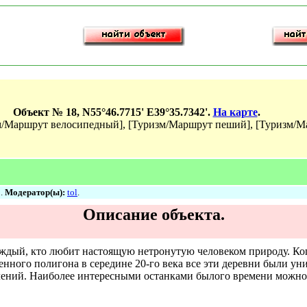
Объект № 18, N55°46.7715' E39°35.7342'.
На карте
.
м/Маршрут велосипедный], [Туризм/Маршрут пеший], [Туризм/М
2.
Модератор(ы):
tol
.
Описание объекта.
каждый, кто любит настоящую нетронутую человеком природу. К
енного полигона в середине 20-го века все эти деревни были уни
оселений. Наиболее интересными останками былого времени можн