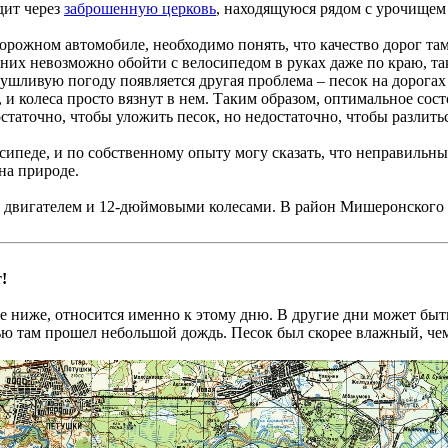
дит через
заброшенную церковь
, находящуюся рядом с урочищем
дорожном автомобиле, необходимо понять, что качество дорог т
них невозможно обойти с велосипедом в руках даже по краю, та
ушливую погоду появляется другая проблема – песок на дорогах 
 и колеса просто вязнут в нем. Таким образом, оптимальное состо
статочно, чтобы уложить песок, но недостаточно, чтобы разлить
лосипеде, и по собственному опыту могу сказать, что неправиль
на природе.
ым двигателем и 12-дюймовыми колесами. В район Мишеронского
!
е ниже, относится именно к этому дню. В другие дни может быть
ью там прошел небольшой дождь. Песок был скорее влажный, чем