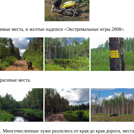
асивые места, и желтые надписи «Экстремальные игры 2008».
расивые места.
. Многочисленные лужи разлились от края до края дороги, мес