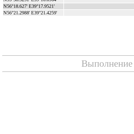
N56°18.627' E39°17.9521'
N56°21.2988' E39°21.4259'
Выполнение с