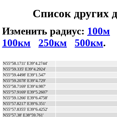
Список других д
Изменить радиус:
100м
100км
250км
500км
.
N55°58.1711' E39°4.2744'
N55°59.335' E39°4.2924'
N55°59.4498' E39°1.547'
N55°59.2078' E39°4.729'
N55°58.7169' E39°4.987'
N55°57.9169' E39°5.2607'
N55°59.1266' E39°6.4758'
N55°57.8217' E39°6.351'
N55°57.8355' E39°6.4252'
N55°57.38' E38°59.761'