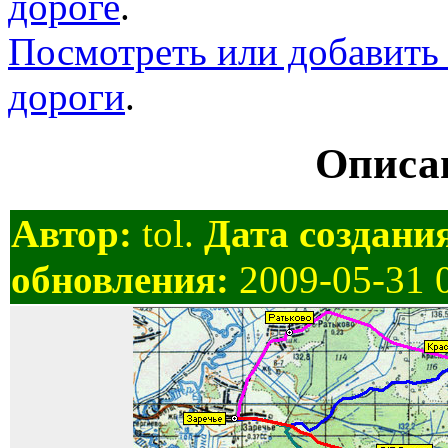
дороге
.
Посмотреть или добавить 
дороги
.
Описан
Автор:
tol.
Дата создани
обновления:
2009-05-31 