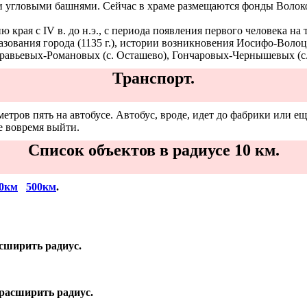
ми угловыми башнями. Сейчас в храме размещаются фонды Волоко
 края с IV в. до н.э., с периода появления первого человека н
ования города (1135 г.), истории возникновения Иосифо-Волоц
Муравьевых-Романовых (с. Осташево), Гончаровых-Чернышевых (с
Транспорт.
етров пять на автобусе. Автобус, вроде, идет до фабрики или еще
те вовремя выйти.
Список объектов в радиусе 10 км.
0км
500км
.
асширить радиус.
 расширить радиус.