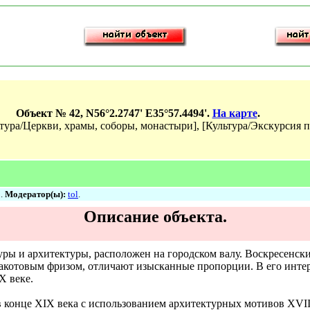
Объект № 42, N56°2.2747' E35°57.4494'.
На карте
.
тура/Церкви, храмы, соборы, монастыри], [Культура/Экскурсия п
9.
Модератор(ы):
tol
.
Описание объекта.
уры и архитектуры, расположен на городском валу. Воскресенск
отовым фризом, отличают изысканные пропорции. В его интерь
X веке.
конце XIX века с использованием архитектурных мотивов XVII 