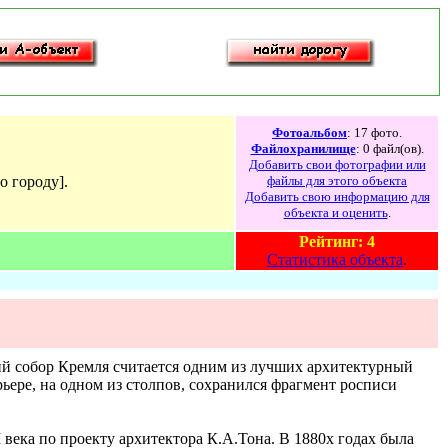
Фотоальбом
: 17 фото.
Файлохранилище
: 0 файл(ов).
Добавить свои фотографии или
о городу].
файлы для этого объекта
Добавить свою информацию для
объекта и оценить
.
Рейтинг: 4
Статистика объекта
.
ий собор Кремля считается одним из лучших архитектурный
ере, на одном из столпов, сохранился фрагмент росписи
века по проекту архитектора К.А.Тона. В 1880х годах была