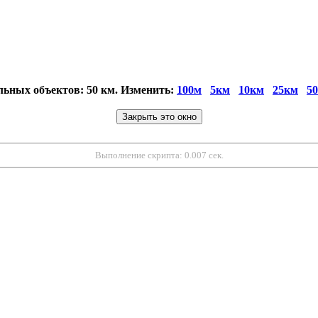
льных объектов: 50 км. Изменить:
100м
5км
10км
25км
5
Выполнение скрипта: 0.007 сек.