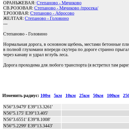
ОРАНЬЖЕВАЯ:
Степаново - Мячиково
СВ.РОЗОВАЯ:
Степаново - Мячиково /просека/
Т.РОЗОВАЯ:
Степаново - Абросово
ЖЕЛТАЯ:
Степаново - Головино
---
Степаново - Головино
Нормальная дорога, в основном щебень, местами бетонные пли
в полной глухомани впереди скутера по дороге странно прыгала
через канаву и удрал вглубь леса.
Дорога проходима для любого транспорта (я встретил там рар
Изменить радиус:
100м
5км
10км
25км
50км
100км
25
N56°3.9479' E39°13.3261'
N56°5.175' E39°13.405'
N56°3.6551' E39°8.1008'
N56°5.2299' E39°13.3443'