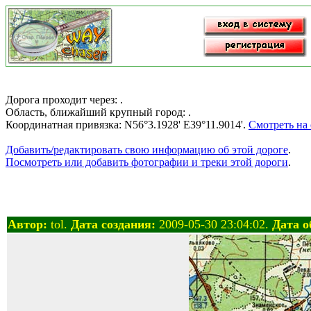
Дорога проходит через: .
Область, ближайший крупный город: .
Координатная привязка: N56°3.1928' E39°11.9014'.
Смотреть на
Добавить/редактировать свою информацию об этой дороге
.
Посмотреть или добавить фотографии и треки этой дороги
.
Автор:
tol.
Дата создания:
2009-05-30 23:04:02.
Дата о