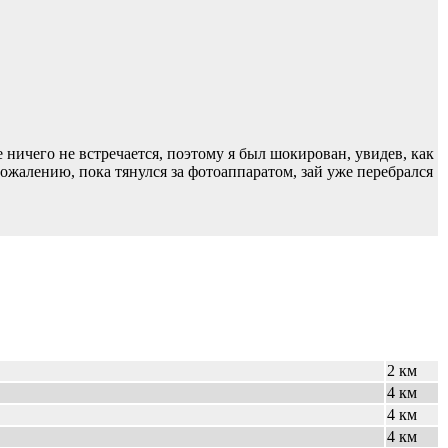
ничего не встречается, поэтому я был шокирован, увидев, как
сожалению, пока тянулся за фотоаппаратом, зай уже перебрался
2 км
4 км
4 км
4 км