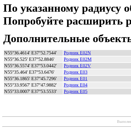
По указанному радиусу о
Попробуйте расширить р
Дополнительные объект
N55°36.4614' E37°52.7544'
Родник E02N
N55°36.525' E37°52.8846'
Родник E02M
N55°36.5574' E37°53.0442'
Родник E02V
N55°35.464' E37°53.6476'
Родник E03
N55°36.1865' E37°45.7296'
Родник E01
N55°33.9567' E37°47.9882'
Родник E04
N55°33.0007' E37°53.5533'
Родник E05
Выполнен